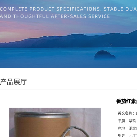
产品展厅
番茄红素|50
英文名称：
品牌：
华玖
产地：
湖北
型号：
25千