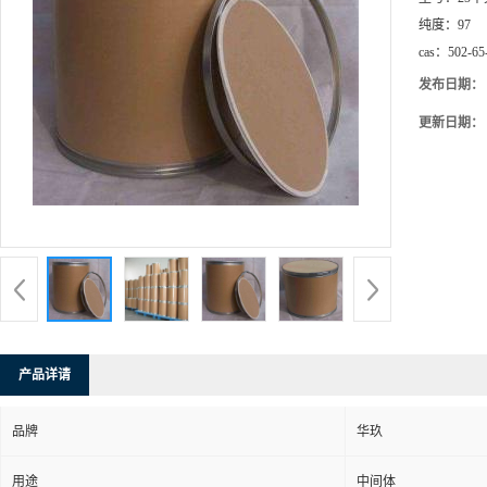
纯度：
97
cas：
502-65
发布日期：
更新日期：
产品详请
品牌
华玖
用途
中间体