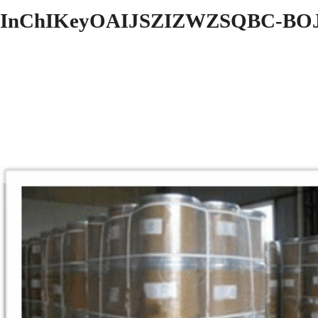
InChIKeyOAIJSZIZWZSQBC-B