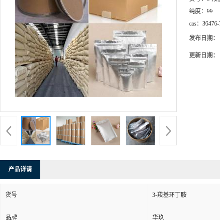
纯度：
99
cas：
36476-
发布日期：
更新日期：
产品详请
货号
3-羧基环丁胺
品牌
华玖