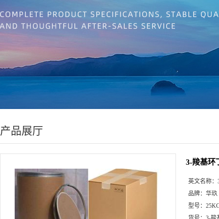
产品展厅
3-羧基环丁胺
英文名称：
品牌：
华玖
型号：
25K
货号：
3-