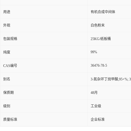
用途
有机合成中间体
外观
白色粉末
包装规格
25KG/纸板桶
99%
纯度
36476-78-5
CAS编号
别名
3-氮杂环丁烷甲酸,95+%;
保质期
48月
级别
工业级
质量标准
企业标准