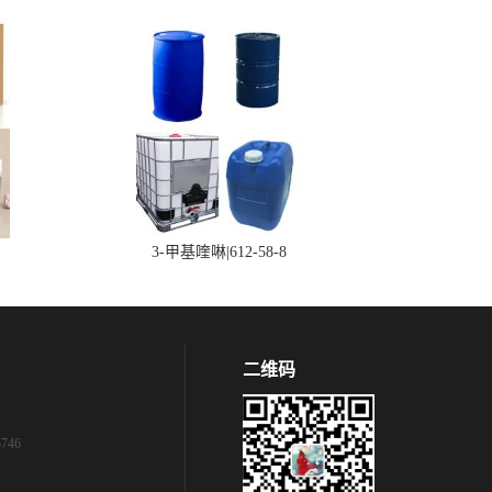
3-甲基喹啉|612-58-8
二维码
746