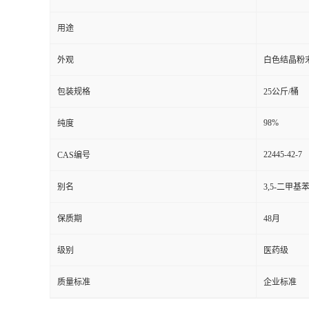
用途
外观
白色结晶粉
包装规格
25公斤/桶
98%
纯度
22445-42-7
CAS编号
别名
3,5-二甲基
保质期
48月
级别
医药级
质量标准
企业标准