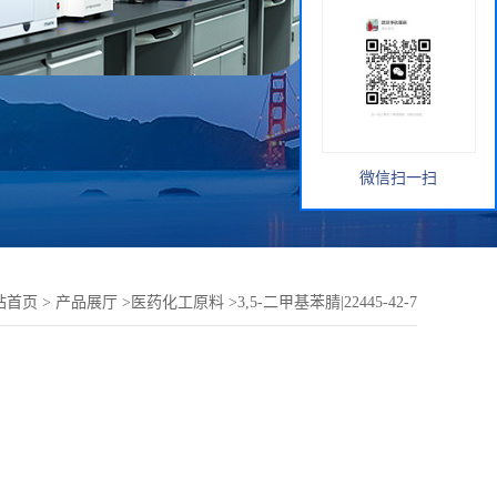
微信扫一扫
站首页
>
产品展厅
>
医药化工原料
>
3,5-二甲基苯腈|22445-42-7