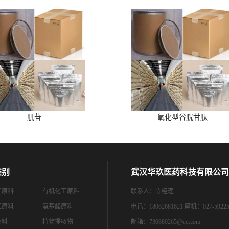
肌苷
氧化型谷胱甘肽
类别
武汉华玖医药科技有限公司
工原料
有机化工原料
联系人：陈经理
工原料
氨基酸原料
电话：18062681621 座机：027-59225
原料
植物提取物
邮箱：
730880265@qq.com