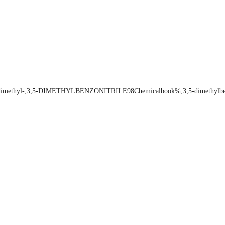
l-;3,5-DIMETHYLBENZONITRILE98Chemicalbook%;3,5-dimethylbenzenecarb