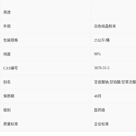
用途
外观
白色结晶粉末
包装规格
25公斤/桶
98%
纯度
3878-55-5
CAS编号
别名
甘皮酸钠;甘珀酸/甘草次酸;甘
保质期
48月
级别
医药级
质量标准
企业标准