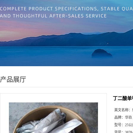
产品展厅
丁二酸单
英文名称：
品牌：
华玖
型号：
25公
货号：
3878