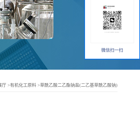
微信扫一扫
展厅
>
有机化工原料
>
草酰乙酸二乙酯钠盐(二乙基草酰乙酸钠)