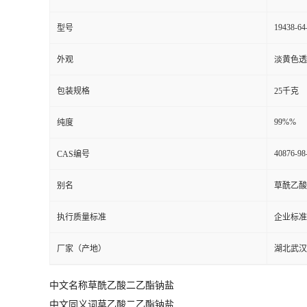
19438-64
型号
外观
淡黄色透
包装规格
25千克
99%%
纯度
40876-98
CAS编号
别名
草酰乙酸
执行质量标准
企业标准
厂家（产地）
湖北武汉
中文名称草酰乙酸二乙酯钠盐
中文同义词草乙酸二乙酯钠盐