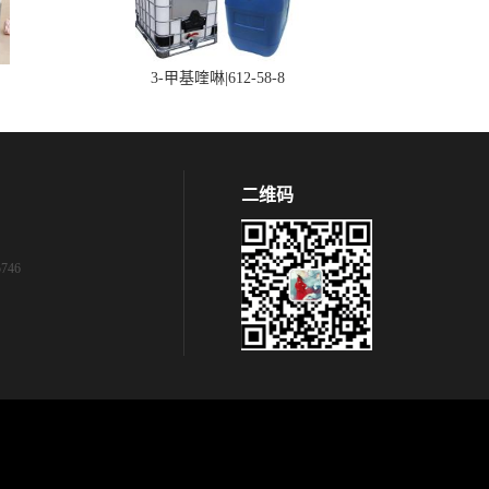
3-甲基喹啉|612-58-8
二维码
746