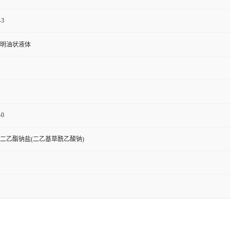
-3
明油状液体
-0
二乙酯钠盐(二乙基草酰乙酸钠)