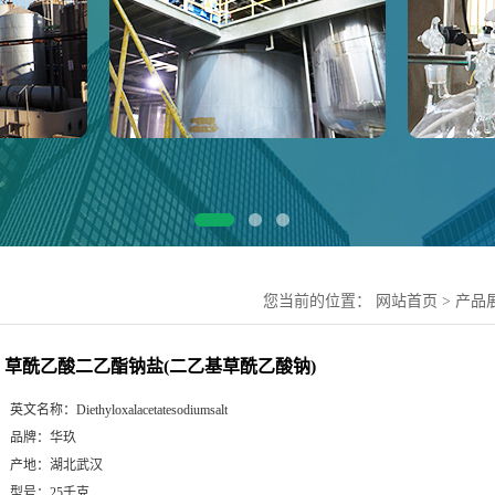
您当前的位置：
网站首页
>
产品
草酰乙酸二乙酯钠盐(二乙基草酰乙酸钠)
英文名称：
Diethyloxalacetatesodiumsalt
品牌：
华玖
产地：
湖北武汉
型号：
25千克