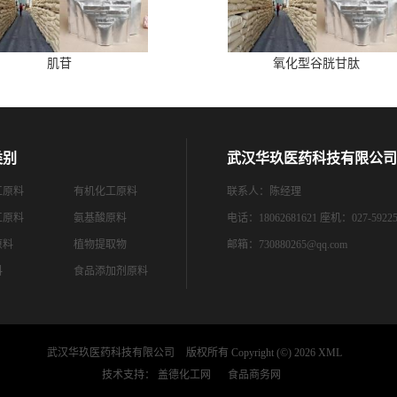
肌苷
氧化型谷胱甘肽
类别
武汉华玖医药科技有限公司
工原料
有机化工原料
联系人：陈经理
工原料
氨基酸原料
电话：18062681621 座机：027-59225
原料
植物提取物
邮箱：
730880265@qq.com
料
食品添加剂原料
武汉华玖医药科技有限公司
版权所有 Copyright (©) 2026
XML
技术支持：
盖德化工网
食品商务网