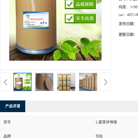
纯度：
＞98
cas：
4857-0
发布日期：
更新日期：
产品详请
货号
2-氯苯并咪唑
品牌
华玖