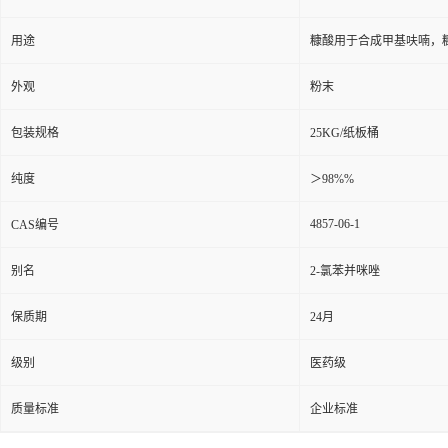
用途
糠酸用于合成甲基呋喃，
外观
粉末
包装规格
25KG/纸板桶
纯度
＞98%%
4857-06-1
CAS编号
别名
2-氯苯并咪唑
保质期
24月
级别
医药级
质量标准
企业标准