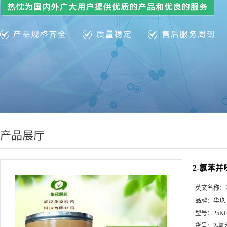
产品展厅
2-氯苯并咪
英文名称：
品牌：
华玖
型号：
25K
货号：
2-