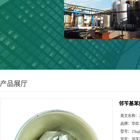
产品展厅
邻苄基苯胺
英文名称：
品牌：
华玖
型号：
25k
货号：
邻苄