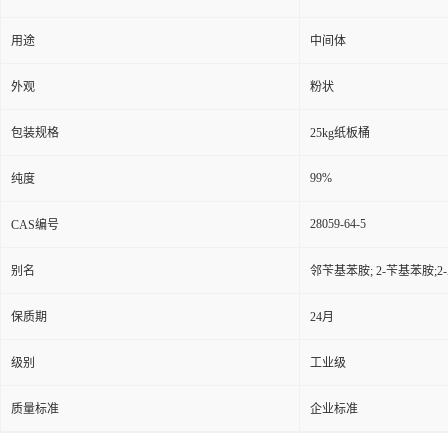
用途
中间体
外观
粉状
包装规格
25kg纸板桶
99%
纯度
28059-64-5
CAS编号
别名
邻苄基苯胺; 2-苄基苯胺;
保质期
24月
级别
工业级
质量标准
企业标准