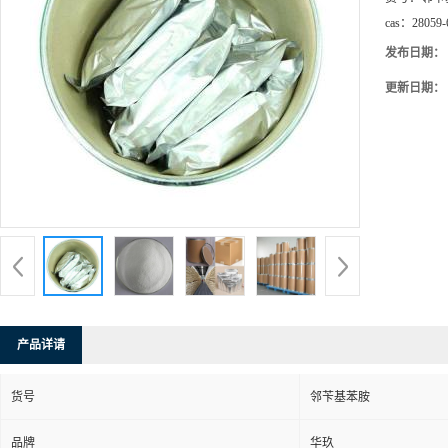
cas：
28059-
发布日期：
更新日期：
产品详请
货号
邻苄基苯胺
品牌
华玖