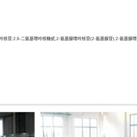
苷;2,6-二氨基嘌呤核糖甙;2-氨基腺嘌呤核苷(2-氨基腺苷);2-氨基腺嘌呤核苷