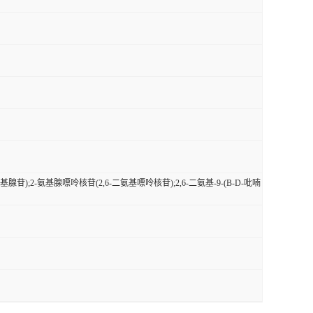
苷);2-氨基腺嘌呤核苷(2,6-二氨基嘌呤核苷);2,6-二氨基-9-(Β-D-吡喃