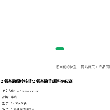
您当前的位置：
网站首页
>
产品展
2-氨基腺嘌呤核苷(2-氨基腺苷)原料供应商
英文名称：
2-Aminoadenosine
品牌：
华玖
型号：
1KG/铝箔袋
货号：
2-氨基腺嘌呤核苷