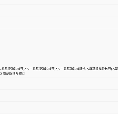
2-氨基腺嘌呤核苷;2,6-二氨基腺嘌呤核苷;2,6-二氨基嘌呤核糖甙;2-氨基腺嘌呤核苷(2-氨基腺
;2-氨基腺嘌呤核苷