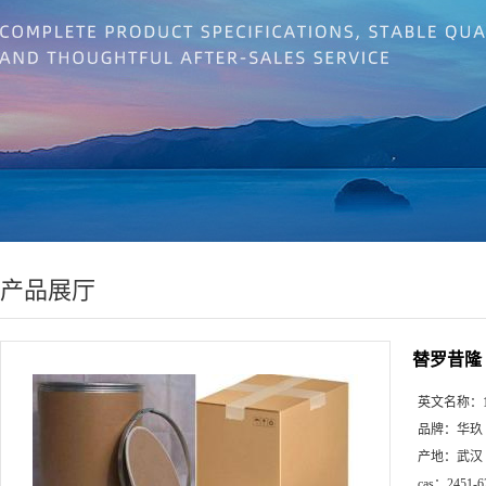
产品展厅
替罗昔隆
英文名称：
品牌：
华玖
产地：
武汉
cas：
2451-6