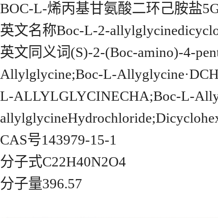
BOC-L-烯丙基甘氨酸二环己胺盐5G;(
英文名称Boc-L-2-allylglycinedicycloh
英文同义词(S)-2-(Boc-amino)-4-penten
Allylglycine;Boc-L-Allyglyci
L-ALLYLGLYCINECHA;Boc-L-Allylg
allylglycineHydrochloride;Dicyclohe
CAS号143979-15-1
分子式C22H40N2O4
分子量396.57