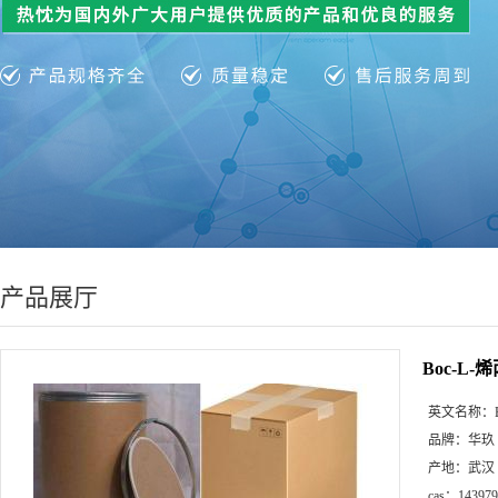
产品展厅
Boc-
英文名称：
品牌：
华玖
产地：
武汉
cas：
143979