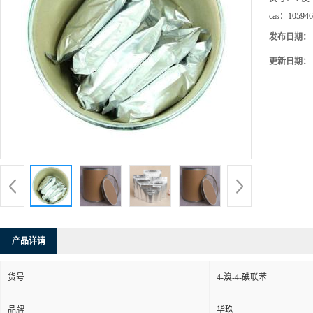
cas：
105946
发布日期：
更新日期：
产品详请
货号
4-溴-4-碘联苯
品牌
华玖