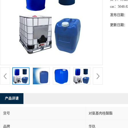
cas：
5048-8
发布日期：
更新日期：
产品详请
货号
对氨基肉桂酸酯
品牌
华玖