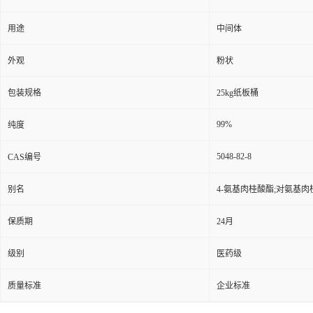
用途
中间体
外观
粉状
包装规格
25kg纸板桶
99%
纯度
5048-82-8
CAS编号
别名
4-氨基肉桂酸酯;对氨基肉桂
保质期
24月
级别
医药级
质量标准
企业标准