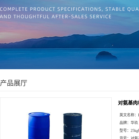
产品展厅
对氨基肉
英文名称：
品牌：
华玖
型号：
25k
货号：
对氨