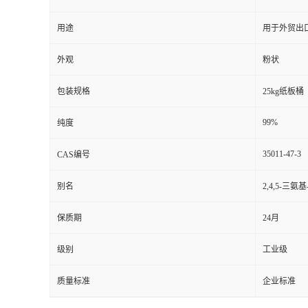
用途
用于外贸出
外观
粉状
包装规格
25kg纸板桶
99%
纯度
35011-47-3
CAS编号
别名
2,4,5-三
保质期
24月
级别
工业级
质量标准
企业标准