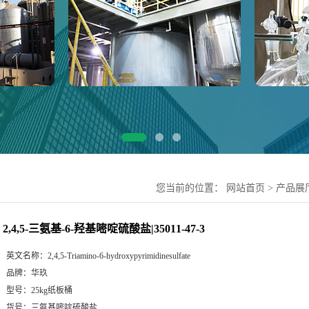
您当前的位置：
网站首页
>
产品展
2,4,5-三氨基-6-羟基嘧啶硫酸盐|35011-47-3
英文名称：
2,4,5-Triamino-6-hydroxypyrimidinesulfate
品牌：
华玖
型号：
25kg纸板桶
货号：
三氨基嘧啶硫酸盐