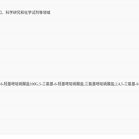
口、科学研究和化学试剂等领域
氨基-6-羟基嘧啶硫酸盐100G;5-三氨基-6-羟基嘧啶硫酸盐;三氨基嘧啶硫酸盐;2,4,5-三氨