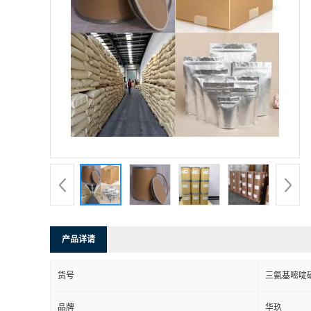
产品详请
货号
三氨基嘧啶
品牌
华玖