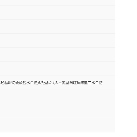
基-6-羟基嘧啶硫酸盐水合物;6-羟基-2,4,5-三氨基嘧啶硫酸盐二水合物