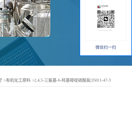
微信扫一扫
厅
>
有机化工原料
>
2,4,5-三氨基-6-羟基嘧啶硫酸盐|35011-47-3