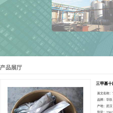
产品展厅
三甲基十
英文名称：
品牌：
华玖
产地：
武汉
型号：
25K