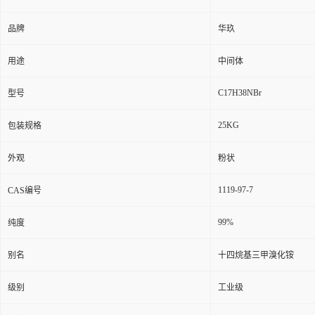
品牌
华玖
用途
中间体
C17H38NBr
型号
25KG
包装规格
外观
粉状
1119-97-7
CAS编号
99%
纯度
别名
十四烷基三甲溴化铵
级别
工业级