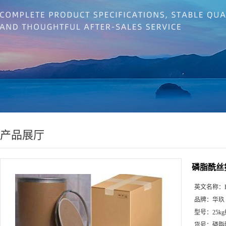
产品展厅
磷脂酰丝
英文名称：
品牌：
华玖
型号：
25k
货号：
磷脂