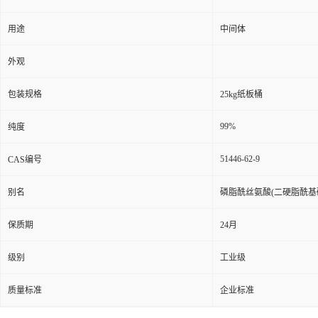
用途
中间体
外观
包装规格
25kg纸板桶
99%
纯度
51446-62-9
CAS编号
别名
磷脂酰丝氨酸(二硬脂酰基
保质期
24月
级别
工业级
质量标准
企业标准