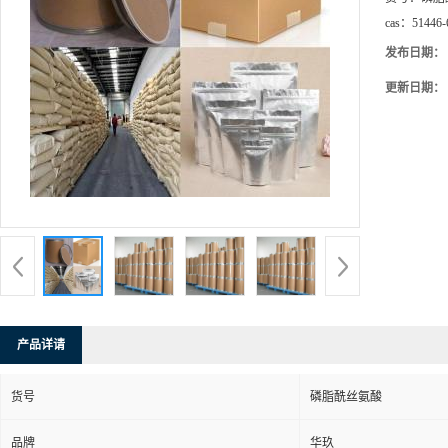
cas：
51446-
发布日期：
更新日期：
产品详请
货号
磷脂酰丝氨酸
品牌
华玖