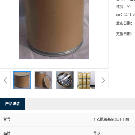
纯度：
99
cas：
1141-3
发布日期：
更新日期：
产品详请
货号
4-乙酰氧基氮杂环丁酮
品牌
华玖