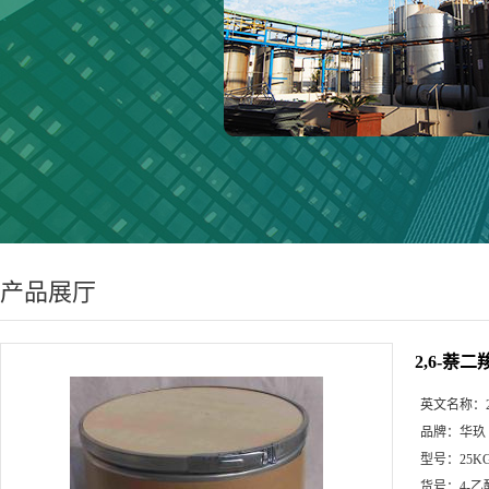
产品展厅
2,6-萘二
英文名称：
品牌：
华玖
型号：
25K
货号：
4-