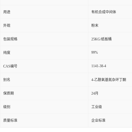
用途
有机合成中间体
外观
粉末
包装规格
25KG/纸板桶
99%
纯度
1141-38-4
CAS编号
别名
4-乙酰氧基氮杂环丁酮
保质期
24月
级别
工业级
质量标准
企业标准