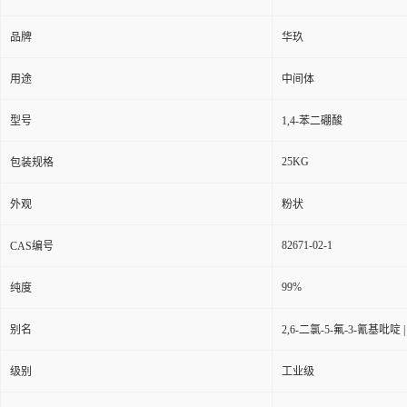
品牌
华玖
用途
中间体
型号
1,4-苯二硼酸
25KG
包装规格
外观
粉状
82671-02-1
CAS编号
99%
纯度
别名
2,6-二氯-5-氟-3-氰基吡啶 |
级别
工业级