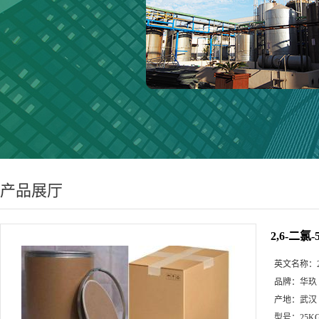
产品展厅
2,6-二氯
英文名称：
品牌：
华玖
产地：
武汉
型号：
25K