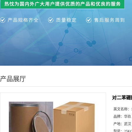
产品展厅
对二苯硼酸
英文名称：
品牌：
华玖
产地：
武汉
型号：
25K