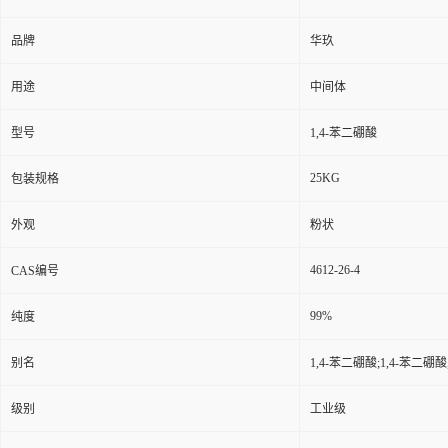
品牌
华玖
用途
中间体
型号
1,4-苯二硼酸
25KG
包装规格
外观
粉状
4612-26-4
CAS编号
99%
纯度
别名
1,4-苯二硼酸;1,4-苯二硼
级别
工业级