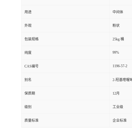
用途
中间体
外观
粉状
包装规格
25kg 桶
99%
纯度
1196-57-2
CAS编号
别名
2-羟基喹喔
保质期
12月
级别
工业级
质量标准
企业标准