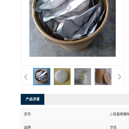
产品详请
货号
2-羟基喹喔
品牌
华玖