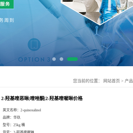
您当前的位置：
网站首页
>
产品
2-羟基喹恶啉|喹唑酮|2-羟基喹喔啉价格
英文名称：
2-quinoxalinol
品牌：
华玖
型号：
25kg 桶
货号：
2-羟基喹喔啉