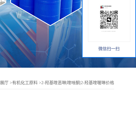
微信扫一扫
展厅
>
有机化工原料
>
2-羟基喹恶啉|喹唑酮|2-羟基喹喔啉价格