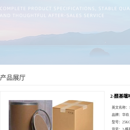
产品展厅
2-醛基噻唑|
英文名称：
品牌：
华玖
型号：
25K
货号：
2-