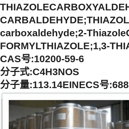
THIAZOLECARBOXYALDEH
CARBALDEHYDE;THIAZOLE-
carboxaldehyde;2-Thiazole
FORMYLTHIAZOLE;1,3-TH
CAS号:10200-59-6
分子式:C4H3NOS
分子量:113.14EINECS号:688-