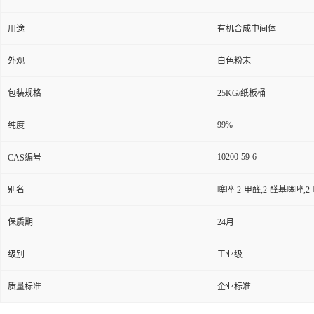
用途
有机合成中间体
外观
白色粉末
包装规格
25KG/纸板桶
99%
纯度
10200-59-6
CAS编号
别名
噻唑-2-甲醛;2-醛基噻唑,
保质期
24月
级别
工业级
质量标准
企业标准