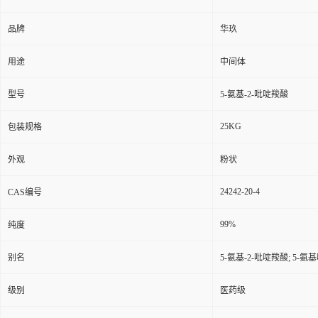
品牌
华玖
用途
中间体
型号
5-氨基-2-吡啶羧酸
25KG
包装规格
外观
粉状
24242-20-4
CAS编号
99%
纯度
别名
5-氨基-2-吡啶羧酸; 5-氨
级别
医药级