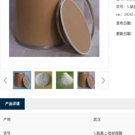
货号：
5-氨
cas：
24242-
发布日期：
更新日期：
产品详请
产地
武汉
货号
5-氨基-2-吡啶羧酸