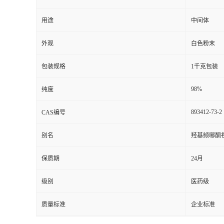
用途
中间体
外观
白色粉末
包装规格
1千克包装
98%
纯度
893412-73-2
CAS编号
别名
羟基频哪酮
保质期
24月
级别
医药级
质量标准
企业标准