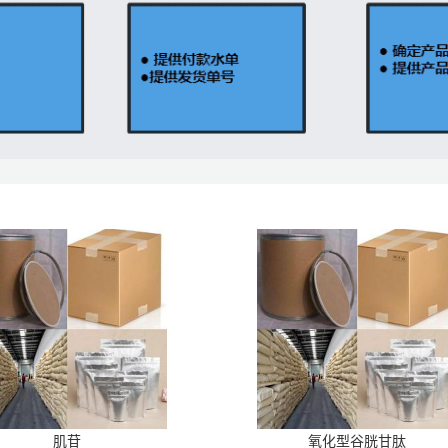
肌苷
氧化型谷胱甘肽