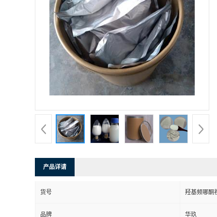
产品详请
货号
羟基频哪酮
品牌
华玖