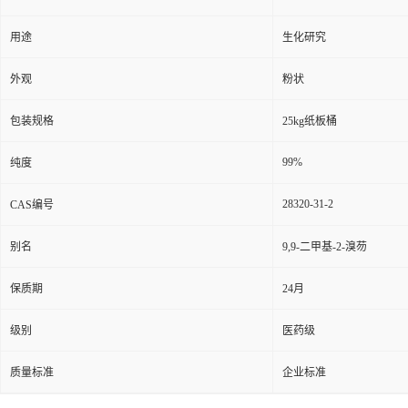
用途
生化研究
外观
粉状
包装规格
25kg纸板桶
99%
纯度
28320-31-2
CAS编号
别名
9,9-二甲基-2-溴芴
保质期
24月
级别
医药级
质量标准
企业标准