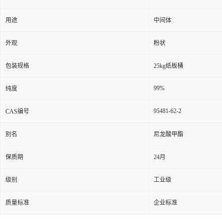
用途
中间体
外观
粉状
包装规格
25kg纸板桶
99%
纯度
95481-62-2
CAS编号
别名
尼龙酸甲酯
保质期
24月
级别
工业级
质量标准
企业标准