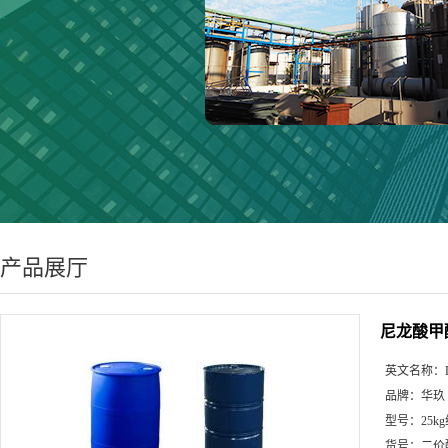
产品展厅
尼龙酸甲酯
英文名称：
品牌：
华玖
型号：
25k
货号：
二价