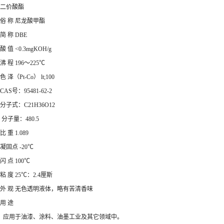
二价酸酯
俗 称 尼龙酸甲酯
简 称 DBE
酸 值 <0.3mgKOH/g
沸 程 196～225℃
色 泽（Pt-Co） lt;100
CAS号：95481-62-2
分子式：C21H36O12
分子量：480.5
比 重 1.089
凝固点 -20℃
闪 点 100℃
粘 度 25℃：2.4厘斯
外 观 无色透明液体，略有苦清香味
用 途
应用于油漆、涂料、油墨工业及其它领域中。