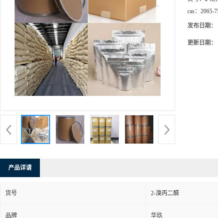
cas：
2065-7
发布日期：
更新日期：
产品详请
货号
2-溴丙二醛
品牌
华玖