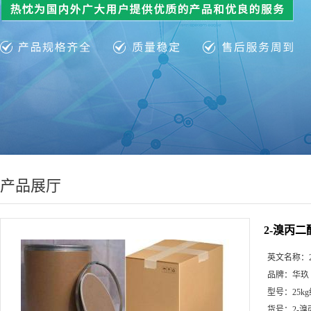
产品展厅
2-溴丙二
英文名称：
品牌：
华玖
型号：
25k
货号：
2-