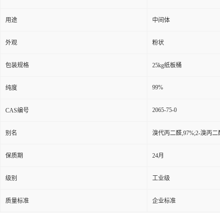
用途
中间体
外观
粉状
包装规格
25kg纸板桶
99%
纯度
2065-75-0
CAS编号
别名
溴代丙二醛,97%;2-溴丙二
保质期
24月
级别
工业级
质量标准
企业标准