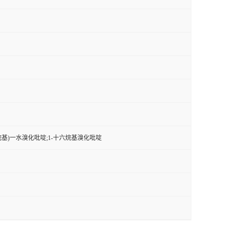
烷基)一水溴化吡啶;1-十六烷基溴化吡啶