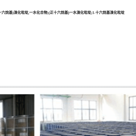
十六烷基)溴化吡啶,一水化合物;(正十六烷基)一水溴化吡啶;1-十六烷基溴化吡啶