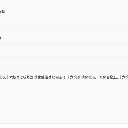
间体
桶
啶;十六烷基吡啶基溴;溴化鲸蜡基吡啶鎓;(1-十六烷基)溴化吡啶,一水化合物;(正十六