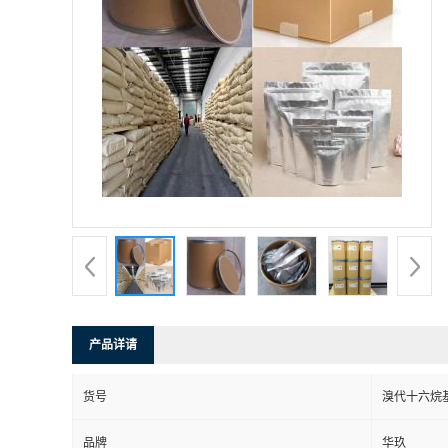
产品详请
货号
溴代十六烷
品牌
华玖