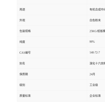
用途
有机合成中
外观
白色粉末
包装规格
25KG/纸板
99%
纯度
140-72-7
CAS编号
别名
溴化十六烷吡
保质期
24月
级别
工业级
质量标准
企业标准