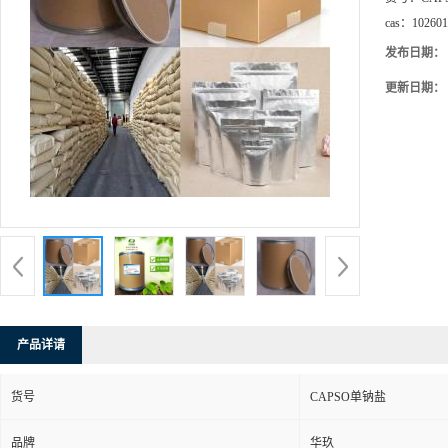
cas：
102601
发布日期：
更新日期：
产品详请
货号
CAPSO单钠盐
品牌
华玖