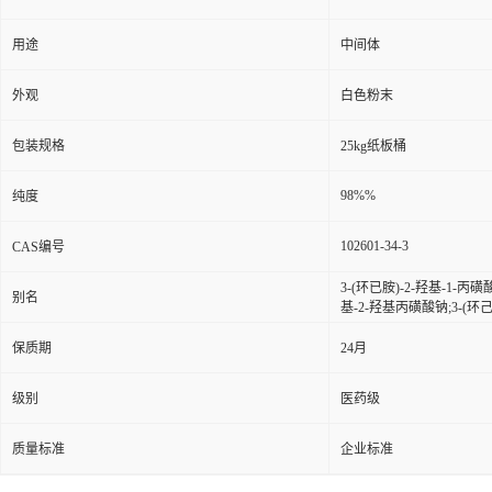
用途
中间体
外观
白色粉末
包装规格
25kg纸板桶
98%%
纯度
102601-34-3
CAS编号
3-(环已胺)-2-羟基-1-丙
别名
基-2-羟基丙磺酸钠;3-(环己
保质期
24月
级别
医药级
质量标准
企业标准