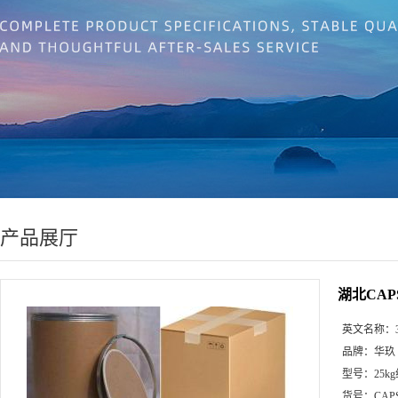
产品展厅
湖北CA
英文名称：
品牌：
华玖
型号：
25k
货号：
CA