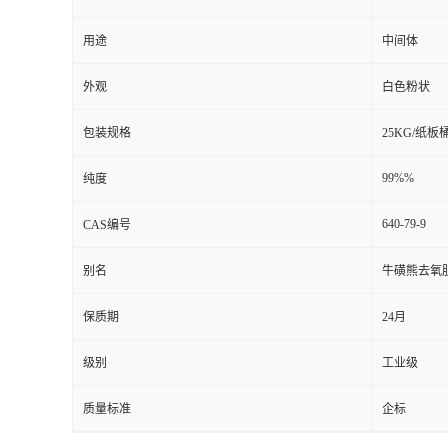
用途
中间体
外观
白色粉状
包装规格
25KG/纸板
99%%
纯度
640-79-9
CAS编号
别名
牛磺熊去氧
保质期
24月
级别
工业级
质量标准
企标