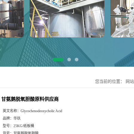
您当前的位置：
网站
甘氨鹅脱氧胆酸原料供应商
英文名称：
Glycochenodeoxycholic Acid
品牌：
华玖
型号：
25KG/纸板桶
货号：
甘氨鹅脱氧胆酸