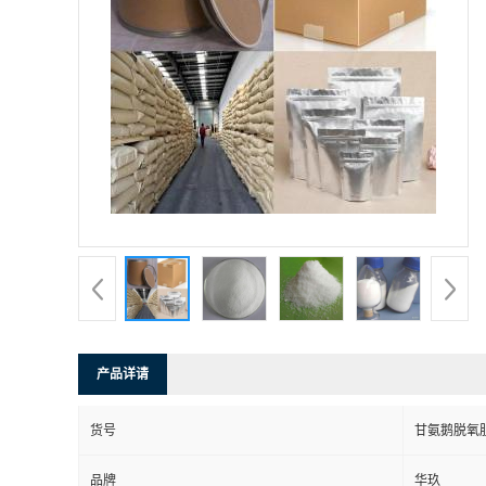
产品详请
货号
甘氨鹅脱氧
品牌
华玖