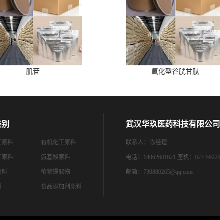
肌苷
氧化型谷胱甘肽
类别
武汉华玖医药科技有限公司
工原料
有机化工原料
联系人：陈经理
工原料
氨基酸原料
电话：18062681621 座机：027-59225
原料
植物提取物
邮箱：
730880265@qq.com
料
食品添加剂原料