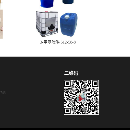
3-甲基喹啉|612-58-8
二维码
746