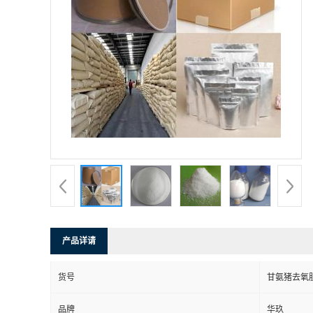
产品详请
货号
甘氨猪去氧
品牌
华玖