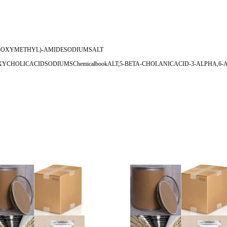
RBOXYMETHYL)-AMIDESODIUMSALT
ICACIDSODIUMSChemicalbookALT;5-BETA-CHOLANICACID-3-ALPHA,6-A