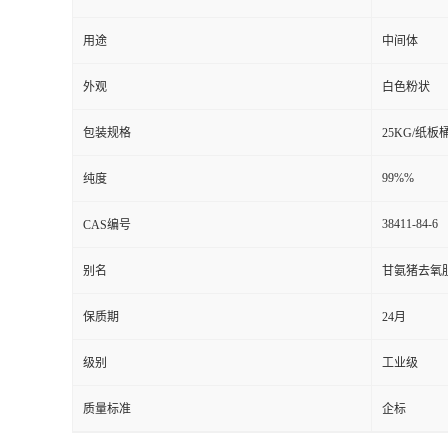
用途
中间体
外观
白色粉状
包装规格
25KG/纸板
99%%
纯度
38411-84-6
CAS编号
别名
甘氨猪去氧
保质期
24月
级别
工业级
质量标准
企标