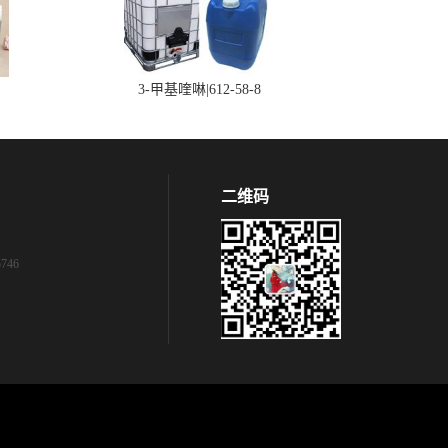
3-甲基喹啉|612-58-8
二维码
746