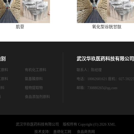
肌苷
氧化型谷胱甘肽
类别
武汉华玖医药科技有限公司
工原料
有机化工原料
联系人：陈经理
工原料
氨基酸原料
电话：18062681621 座机：027-59225
原料
植物提取物
邮箱：
730880265@qq.com
料
食品添加剂原料
武汉华玖医药科技有限公司
版权所有 Copyright (©) 2026
XML
技术支持：
盖德化工网
食品商务网