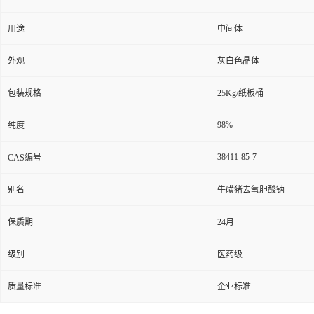
用途
中间体
外观
灰白色晶体
包装规格
25Kg/纸板桶
98%
纯度
38411-85-7
CAS编号
别名
牛磺猪去氧胆酸钠
保质期
24月
级别
医药级
质量标准
企业标准