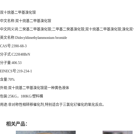
双十烷基二甲基溴化铵
中文名称:双十烷基二甲基溴化铵
中文同义词:二癸基二甲基溴化铵;二甲基二癸基溴化铵;双十烷基二甲基溴化铵;溴化双十
英文名称:Didecyldimethylammonium bromide
CAS号:2390-68-3
分子式:C22H48BrN
分子量:406.53
EINECS号:219-234-1
含量:70%
外观:双十烷基二甲基溴化铵是一种黄色液体
包装:25KG，180KG/塑料桶
用途:非对称性相转移催化剂,特别适合于三氯化钌催化的氧化反应。
相关产品：