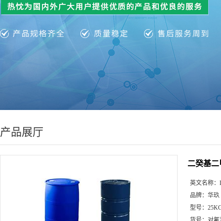
产品展厅
二癸基二甲
英文名称：
品牌：
华玖
型号：
25K
货号：
对氟