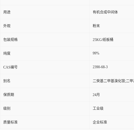
用途
有机合成中间体
外观
粉末
包装规格
25KG/纸板桶
99%
纯度
2390-68-3
CAS编号
别名
二癸基二甲基溴化铵;二甲
保质期
24月
级别
工业级
质量标准
企业标准