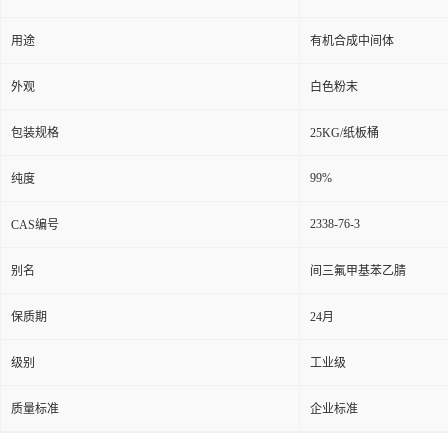
用途
有机合成中间体
外观
白色粉末
包装规格
25KG/纸板桶
99%
纯度
2338-76-3
CAS编号
别名
间三氟甲基苯乙腈
保质期
24月
级别
工业级
质量标准
企业标准