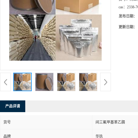
cas：
2338-7
发布日期：
更新日期：
产品详请
货号
间三氟甲基苯乙腈
品牌
华玖