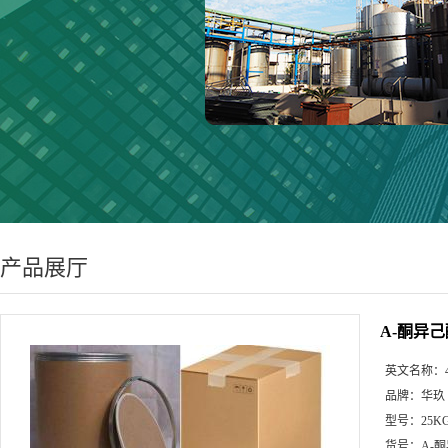
产品展厅
Α-酮异己
英文名称：
品牌：
华玖
型号：
25K
货号：
Α-