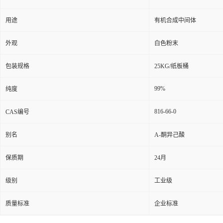
用途
有机合成中间体
外观
白色粉末
包装规格
25KG/纸板桶
99%
纯度
816-66-0
CAS编号
别名
Α-酮异己酸
保质期
24月
级别
工业级
质量标准
企业标准