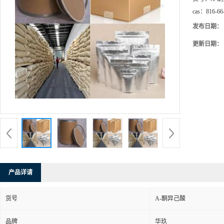
cas：
816-66
发布日期：
更新日期：
产品详请
货号
Α-酮异己酸
品牌
华玖