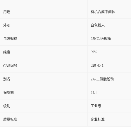
用途
有机合成中间体
外观
白色粉末
包装规格
25KG/纸板桶
99%
纯度
620-45-1
CAS编号
别名
2,6-二氯靛酚钠
保质期
24月
级别
工业级
质量标准
企业标准