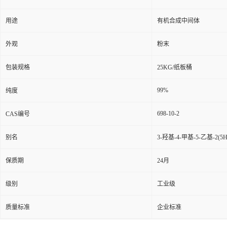
用途
有机合成中间体
外观
粉末
包装规格
25KG/纸板桶
99%
纯度
698-10-2
CAS编号
别名
3-羟基-4-甲基-5-乙基-2(
保质期
24月
级别
工业级
质量标准
企业标准