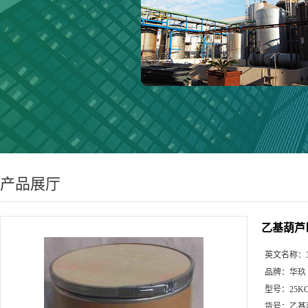
产品展厅
乙基葫芦
英文名称：
品牌：
华玖
型号：
25K
货号：
乙基