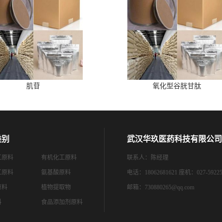
肌苷
氧化型谷胱甘肽
类别
武汉华玖医药科技有限公司
工原料
有机化工原料
联系人：陈经理
工原料
氨基酸原料
电话：18062681621 座机：027-59225
原料
植物提取物
邮箱：
730880265@qq.com
料
食品添加剂原料