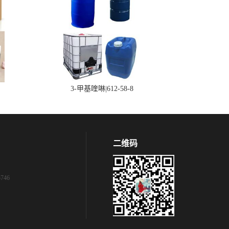
3-甲基喹啉|612-58-8
二维码
746