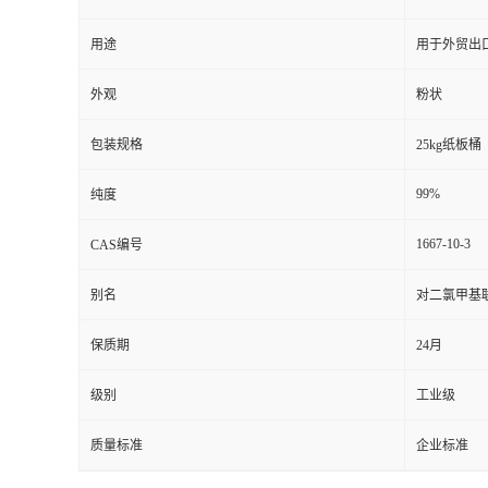
用途
用于外贸出
外观
粉状
包装规格
25kg纸板桶
99%
纯度
1667-10-3
CAS编号
别名
对二氯甲基
保质期
24月
级别
工业级
质量标准
企业标准