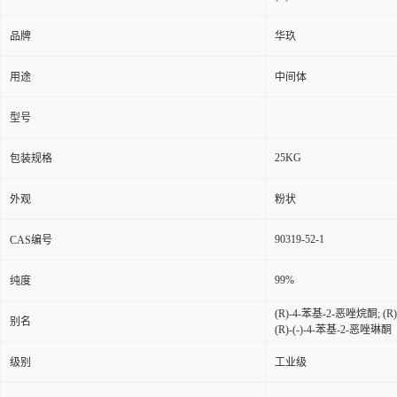
品牌
华玖
用途
中间体
型号
25KG
包装规格
外观
粉状
90319-52-1
CAS编号
99%
纯度
(R)-4-苯基-2-恶唑烷酮; (R
别名
(R)-(-)-4-苯基-2-恶唑琳酮
级别
工业级