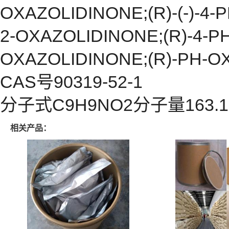
OXAZOLIDINONE;(R)-(-)-4-
2-OXAZOLIDINONE;(R)-4-P
OXAZOLIDINONE;(R)-PH-O
CAS号90319-52-1
分子式C9H9NO2分子量163.17E
相关产品：