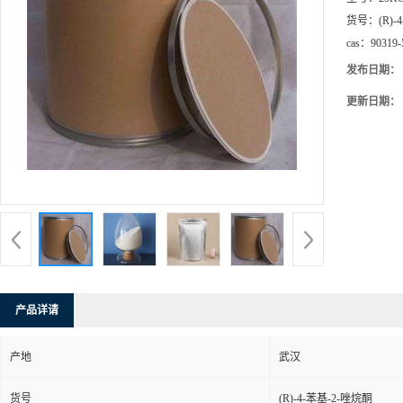
货号：
(R)
cas：
90319-
发布日期：
更新日期：
产品详请
产地
武汉
货号
(R)-4-苯基-2-唑烷酮