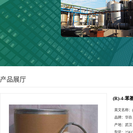
产品展厅
(R)-4-苯
英文名称：
品牌：
华玖
产地：
武汉
型号：
25K