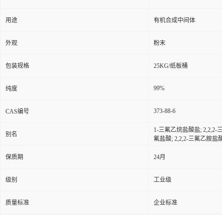
用途
有机合成中间体
外观
粉末
包装规格
25KG/纸板桶
99%
纯度
373-88-6
CAS编号
1-三氟乙烷盐酸盐; 2,2,2-
别名
氟盐酸; 2,2,2-三氟乙胺盐
保质期
24月
级别
工业级
质量标准
企业标准