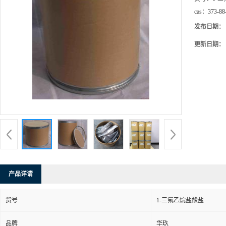
cas：
373-88
发布日期：
更新日期：
产品详请
货号
1-三氟乙烷盐酸盐
品牌
华玖