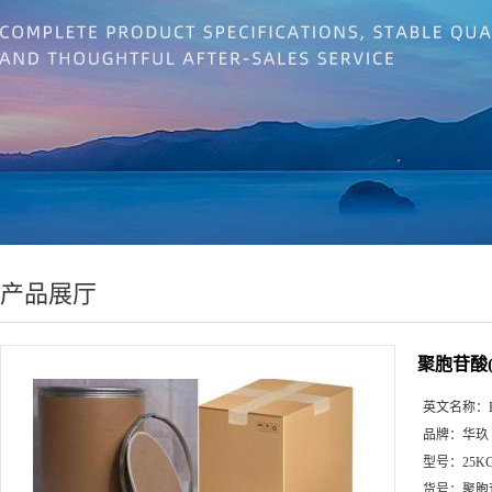
产品展厅
聚胞苷酸
英文名称：
品牌：
华玖
型号：
25K
货号：
聚胞