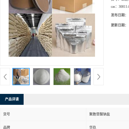
cas：
30811-
发布日期：
更新日期：
产品详请
货号
聚胞苷酸钠盐
品牌
华玖