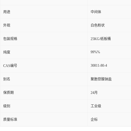
用途
中间体
外观
白色粉状
包装规格
25KG/纸板桶
99%%
纯度
30811-80-4
CAS编号
别名
聚胞苷酸钠盐
保质期
24月
级别
工业级
质量标准
企标