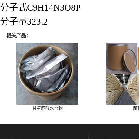
分子式C9H14N3O8P
分子量323.2
相关产品：
甘氨胆酸水合物
肌