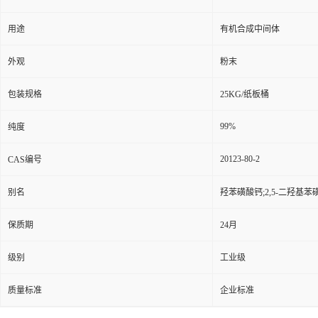
用途
有机合成中间体
外观
粉末
包装规格
25KG/纸板桶
99%
纯度
20123-80-2
CAS编号
别名
羟苯磺酸钙;2,5-二羟基苯
保质期
24月
级别
工业级
质量标准
企业标准