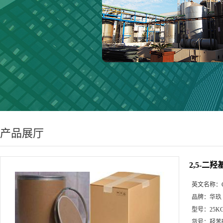
产品展厅
2,5-二
英文名称：
品牌：
华玖
型号：
25K
货号：
羟苯