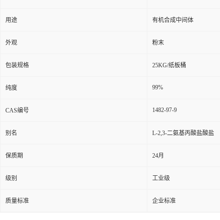
用途
有机合成中间体
外观
粉末
包装规格
25KG/纸板桶
99%
纯度
1482-97-9
CAS编号
别名
L-2,3-二氨基丙酸盐酸盐
保质期
24月
级别
工业级
质量标准
企业标准