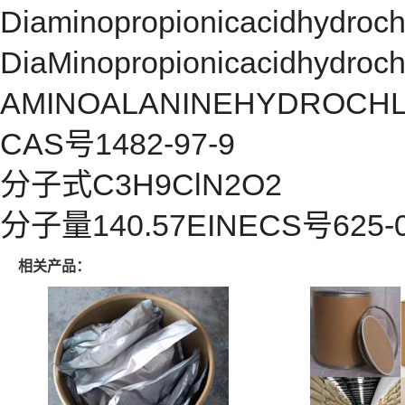
Diaminopropionicacidhydroch
DiaMinopropionicacidhydroc
AMINOALANINEHYDROCHLO
CAS号1482-97-9
分子式C3H9ClN2O2
分子量140.57EINECS号625-0
相关产品：