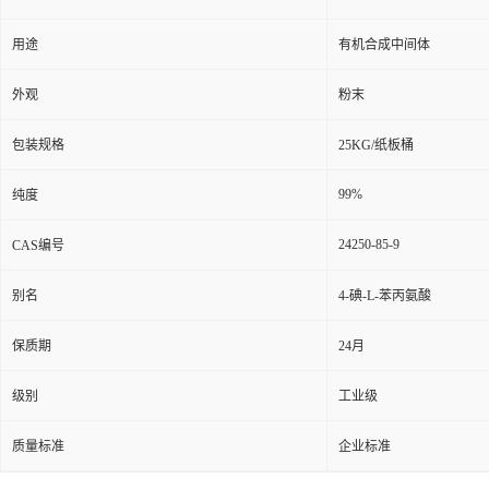
用途
有机合成中间体
外观
粉末
包装规格
25KG/纸板桶
99%
纯度
24250-85-9
CAS编号
别名
4-碘-L-苯丙氨酸
保质期
24月
级别
工业级
质量标准
企业标准