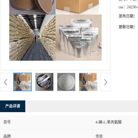
cas：
24250-
发布日期：
更新日期：
产品详请
货号
4-碘-L-苯丙氨酸
品牌
华玖