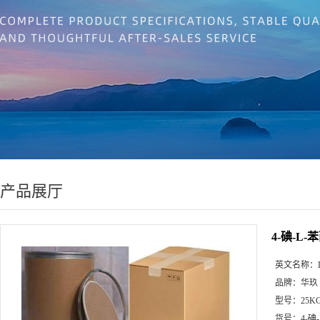
产品展厅
4-碘-L
英文名称：
品牌：
华玖
型号：
25K
货号：
4-碘