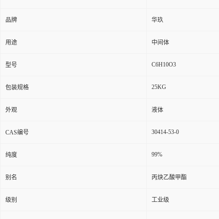
品牌
华玖
用途
中间体
C6H10O3
型号
25KG
包装规格
外观
液体
30414-53-0
CAS编号
99%
纯度
别名
丙炔乙酸甲酯
级别
工业级