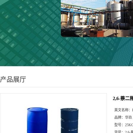
产品展厅
2,6-萘
英文名称：
品牌：
华玖
型号：
25K
货号：
2,