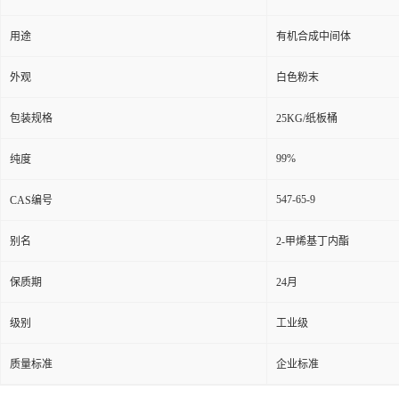
用途
有机合成中间体
外观
白色粉末
包装规格
25KG/纸板桶
99%
纯度
547-65-9
CAS编号
别名
2-甲烯基丁内酯
保质期
24月
级别
工业级
质量标准
企业标准