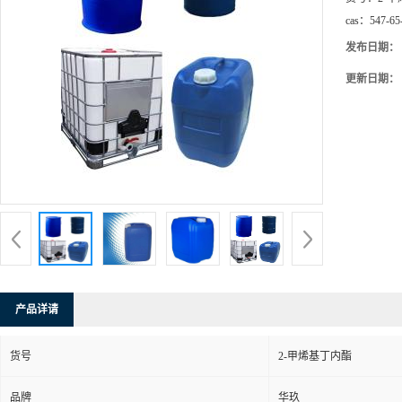
cas：
547-65
发布日期：
更新日期：
产品详请
货号
2-甲烯基丁内酯
品牌
华玖