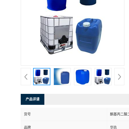
产品详请
货号
酮基丙二酸
品牌
华玖