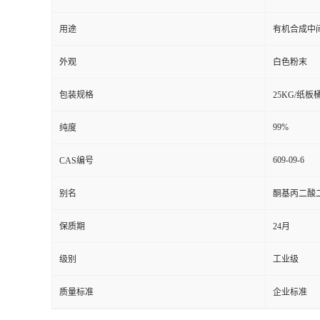
用途
有机合成中
外观
白色粉末
包装规格
25KG/纸板
99%
纯度
609-09-6
CAS编号
别名
酮基丙二酸
保质期
24月
级别
工业级
质量标准
企业标准