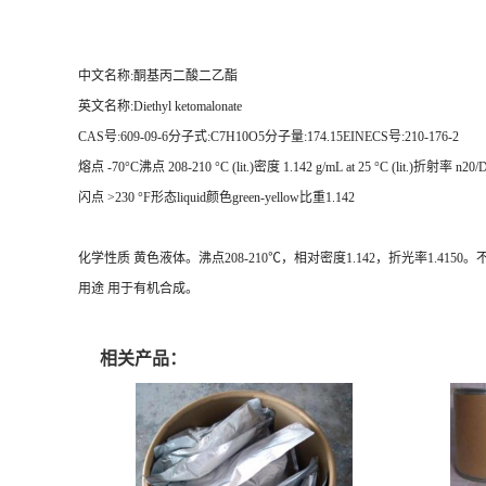
中文名称:酮基丙二酸二乙酯
英文名称:Diethyl ketomalonate
CAS号:609-09-6分子式:C7H10O5分子量:174.15EINECS号:210-176-2
熔点 -70°C沸点 208-210 °C (lit.)密度 1.142 g/mL at 25 °C (lit.)折射率 n20/D
闪点 >230 °F形态liquid颜色green-yellow比重1.142
化学性质 黄色液体。沸点208-210℃，相对密度1.142，折光率1.415
用途 用于有机合成。
相关产品：