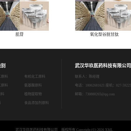
肌苷
氧化型谷胱甘肽
类别
武汉华玖医药科技有限公司
工原料
有机化工原料
联系人：陈经理
工原料
氨基酸原料
电话：18062681621 座机：027-59225
原料
植物提取物
邮箱：
730880265@qq.com
料
食品添加剂原料
武汉华玖医药科技有限公司
版权所有 Copyright (©) 2026
XML