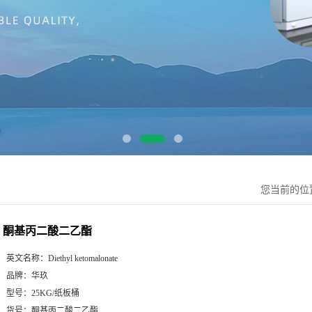
您当前的位
酮基丙二酸二乙酯
英文名称：
Diethyl ketomalonate
品牌：
华玖
型号：
25KG/纸板桶
货号：
酮基丙二酸二乙酯