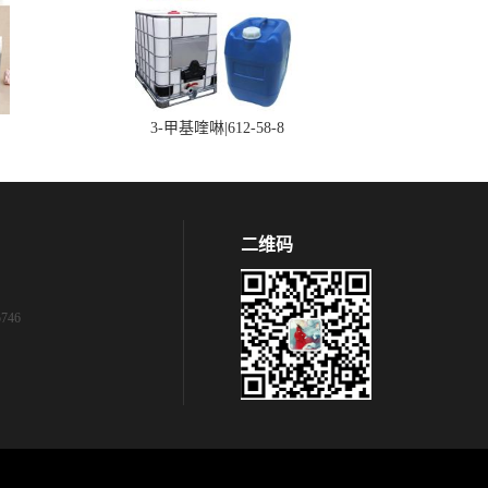
3-甲基喹啉|612-58-8
二维码
746