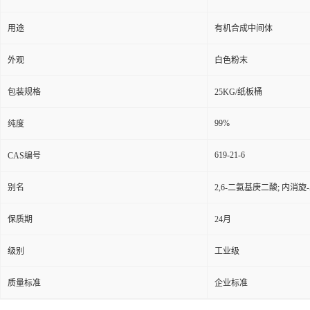
用途
有机合成中间体
外观
白色粉末
包装规格
25KG/纸板桶
99%
纯度
619-21-6
CAS编号
别名
2,6-二氨基庚二酸; 内消旋
保质期
24月
级别
工业级
质量标准
企业标准