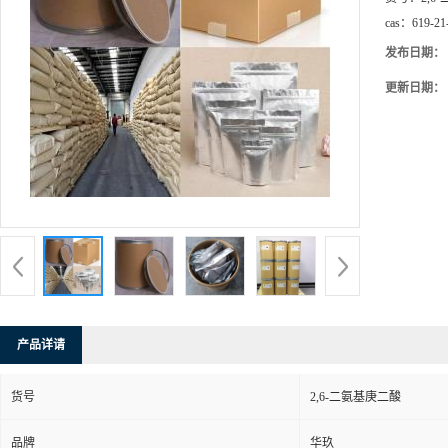
cas：
619-21
发布日期：
更新日期：
产品详请
货号
2,6-二氨基庚二酸
品牌
华玖