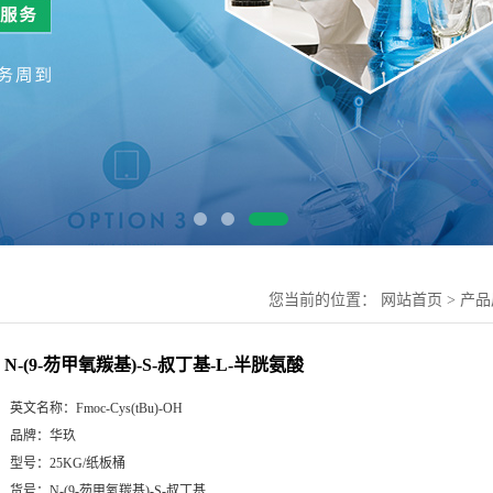
您当前的位置：
网站首页
>
产品
N-(9-芴甲氧羰基)-S-叔丁基-L-半胱氨酸
英文名称：
Fmoc-Cys(tBu)-OH
品牌：
华玖
型号：
25KG/纸板桶
货号：
N-(9-芴甲氧羰基)-S-叔丁基...