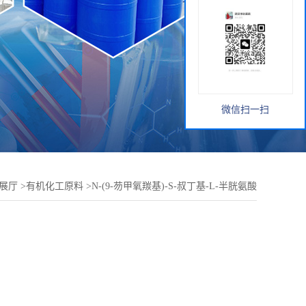
微信扫一扫
展厅
>
有机化工原料
>
N-(9-芴甲氧羰基)-S-叔丁基-L-半胱氨酸