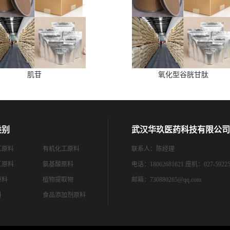
肌苷
氧化型谷胱甘肽
类别
武汉华玖医药科技有限公司
工原料
有机化工原料
联系人：陈经理
工原料
氨基酸原料
电话：18062681621 座机：027-59225
原料
植物提取物
邮箱：
730880265@qq.com
料
食品添加剂原料