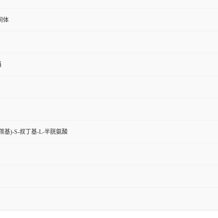
间体
桶
氧羰基)-S-叔丁基-L-半胱氨酸