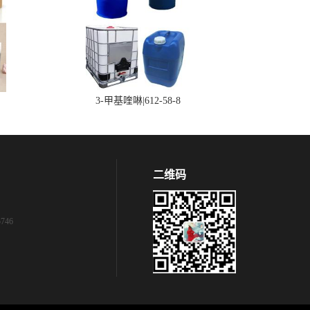
3-甲基喹啉|612-58-8
二维码
746