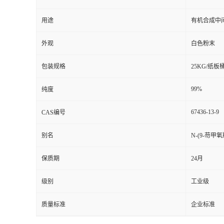
用途
有机合成中
外观
白色粉末
包装规格
25KG/纸板
99%
纯度
67436-13-9
CAS编号
别名
N-(9-芴甲
保质期
24月
级别
工业级
质量标准
企业标准