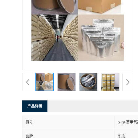
产品详请
货号
N-(9-芴甲
品牌
华玖