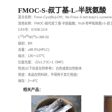
FMOC-S-叔丁基-L-半胱氨酸
英文名称：Fmoc-Cys(tBu)-OH；Nα-Fmoc-S-tert-butyl-L-cysteine
其他名称：FMOC-硫代叔丁基-半胱氨酸；N-(9-芴甲氧羰基)-S-叔丁
CAS号：67436-13-9
22
25
4
C
H
NO
S=399.50
级别：BR
含量：≥98.0%(HPLC)
熔点：135～137℃
比旋光度：-22±1.2°(C=1, DMF)
性状(以下信息仅供参考)：白色或类白色粉末
用途：本品仅供科研，不得用于其它用途)
保存：2～8℃
相关产品：