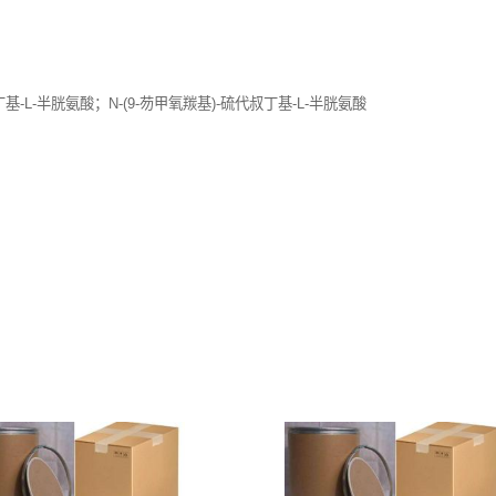
基-L-半胱氨酸；N-(9-芴甲氧羰基)-硫代叔丁基-L-半胱氨酸