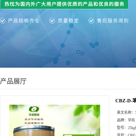
产品展厅
CBZ-D
英文名称：
品牌：
华玖
型号：
25k
货号：
CBZ