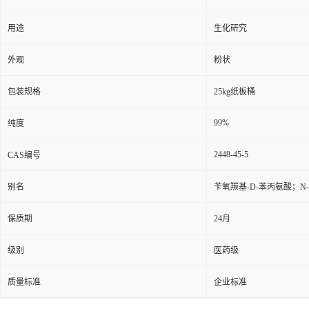
用途
生化研究
外观
粉状
包装规格
25kg纸板桶
99%
纯度
2448-45-5
CAS编号
别名
苄氧羰基-D-苯丙氨酸；N-
保质期
24月
级别
医药级
质量标准
企业标准