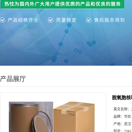
产品展厅
脱氧胞核
英文名称：
品牌：
华玖
产地：
武汉
型号：
25K