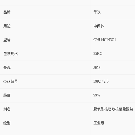
品牌
华玖
用途
中间体
C9H14ClN3O4
型号
25KG
包装规格
外观
粉状
3992-42-5
CAS编号
99%
纯度
别名
脱氧胞核嘧啶核苷盐酸盐
级别
工业级